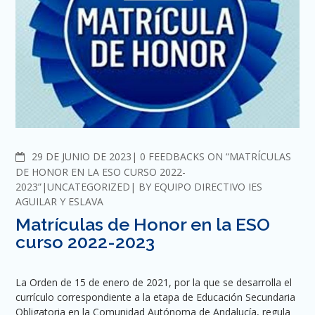
COMMENTS
29 DE JUNIO DE 2023
0 FEEDBACKS ON “MATRÍCULAS
DE HONOR EN LA ESO CURSO 2022-
2023”
UNCATEGORIZED
BY
EQUIPO DIRECTIVO IES
AGUILAR Y ESLAVA
Matrículas de Honor en la ESO
curso 2022-2023
La Orden de 15 de enero de 2021, por la que se desarrolla el
currículo correspondiente a la etapa de Educación Secundaria
Obligatoria en la Comunidad Autónoma de Andalucía, regula