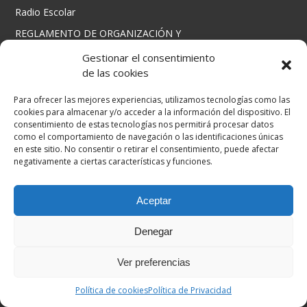
Radio Escolar
REGLAMENTO DE ORGANIZACIÓN Y
FUNCIONAMIENTO
Gestionar el consentimiento
Secretaría
de las cookies
Sobre nosotros
Para ofrecer las mejores experiencias, utilizamos tecnologías como las
cookies para almacenar y/o acceder a la información del dispositivo. El
consentimiento de estas tecnologías nos permitirá procesar datos
como el comportamiento de navegación o las identificaciones únicas
Sobre nosotros
en este sitio. No consentir o retirar el consentimiento, puede afectar
negativamente a ciertas características y funciones.
Historia del Instituto
Fundación Aguilar y Eslava
Aceptar
Nuestras instalaciones
Organización y Recursos Humanos
Oferta educativa
Denegar
Áreas y departamentos didácticos
Ver preferencias
Localización
Contacto
Política de cookies
Política de Privacidad