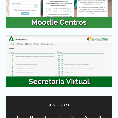
JUNIO 2023
L
M
X
J
V
S
D