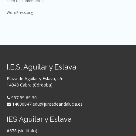
Feed de comentarios
WordPress.org
I.E.S. Aguilar y Eslava
Plaza de Aguilar y Eslava, s/n
14940 Cabra (Córdoba)
957 59 69 30
14000847.edu@juntadeandalucia.es
IES Aguilar y Eslava
#678 (sin título)