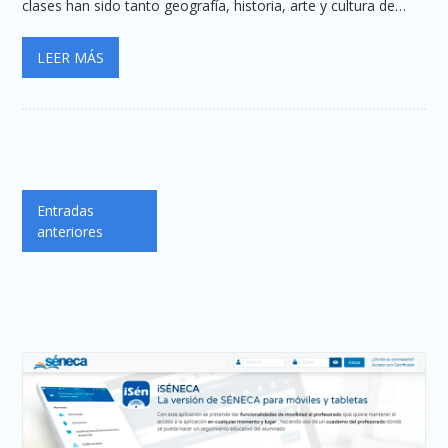
clases han sido tanto geografía, historia, arte y cultura de…
LEER MÁS
Navegación
Entradas
de
anteriores
entradas