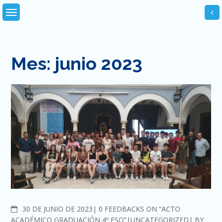
Skip
to
content
Mes:
junio 2023
COMMENTS
30 DE JUNIO DE 2023
0 FEEDBACKS ON “ACTO
ACADÉMICO GRADUACIÓN 4º ESO”
UNCATEGORIZED
BY