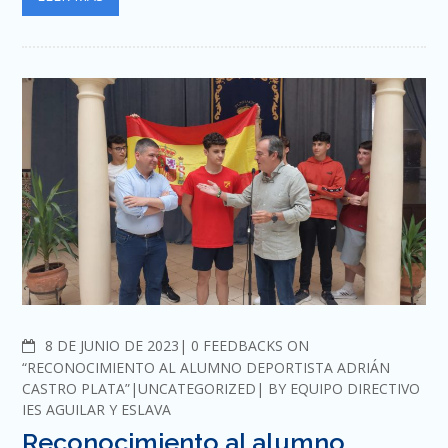
COMMENTS
8 DE JUNIO DE 2023
0 FEEDBACKS ON
“RECONOCIMIENTO AL ALUMNO DEPORTISTA ADRIÁN
CASTRO PLATA”
UNCATEGORIZED
BY
EQUIPO DIRECTIVO
IES AGUILAR Y ESLAVA
Reconocimiento al alumno