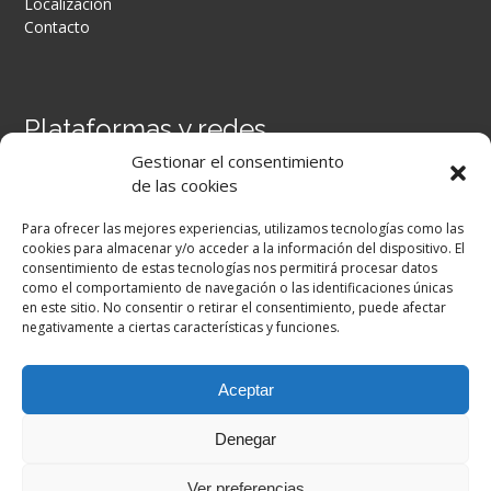
Localización
Contacto
Plataformas y redes
Gestionar el consentimiento
Portal Séneca
de las cookies
Portal iPASEN
Moodle Centros
Para ofrecer las mejores experiencias, utilizamos tecnologías como las
Secretaría Virtual
cookies para almacenar y/o acceder a la información del dispositivo. El
consentimiento de estas tecnologías nos permitirá procesar datos
como el comportamiento de navegación o las identificaciones únicas
Facebook
en este sitio. No consentir o retirar el consentimiento, puede afectar
negativamente a ciertas características y funciones.
Aceptar
Denegar
Ver preferencias