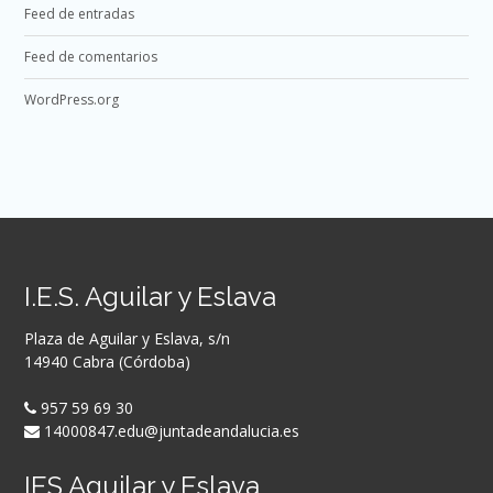
Feed de entradas
Feed de comentarios
WordPress.org
I.E.S. Aguilar y Eslava
Plaza de Aguilar y Eslava, s/n
14940 Cabra (Córdoba)
957 59 69 30
14000847.edu@juntadeandalucia.es
IES Aguilar y Eslava