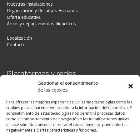
Nuestras instalaciones
Organización y Recursos Humanos
Oferta educativa
Áreas y departamentos didácticos
Localización
Contacto
Plataformas y redes
Gestionar el consentimiento
Portal Séneca
de las cookies
Portal iPASEN
Moodle Centros
Para ofrecer las mejores experiencias, utilizamos tecnologías como las
Secretaría Virtual
cookies para almacenar y/o acceder a la información del dispositivo. El
consentimiento de estas tecnologías nos permitirá procesar datos
como el comportamiento de navegación o las identificaciones únicas
Facebook
en este sitio. No consentir o retirar el consentimiento, puede afectar
negativamente a ciertas características y funciones.