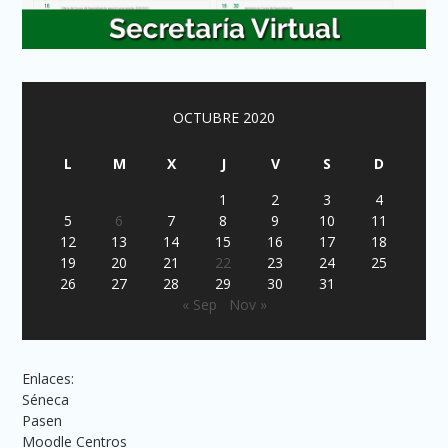
OCTUBRE 2020
L
M
X
J
V
S
D
1
2
3
4
5
6
7
8
9
10
11
12
13
14
15
16
17
18
19
20
21
22
23
24
25
26
27
28
29
30
31
« Sep
Nov »
Enlaces:
Séneca
Pasen
Moodle Centros