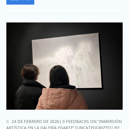
COMMENTS
24 DE FEBRERO DE 2026
0 FEEDBACKS ON “INMERSIÓN
ARTÍSTICA EN LA GALERÍA EGARTE”
UNCATEGORIZED
BY