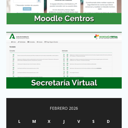
FEBRERO 2026
L
M
X
J
V
S
D