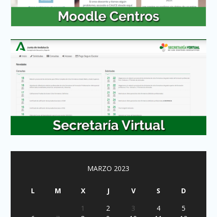
MARZO 2023
L
M
X
J
V
S
D
1
2
3
4
5