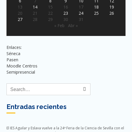
6
7
8
9
10
11
12
13
14
15
16
17
18
19
20
21
22
23
24
25
26
27
28
29
30
31
« Feb
Abr »
Enlaces:
Séneca
Pasen
Moodle Centros
Semipresencial
Entradas recientes
El IES Aguilar y Eslava vuelve a la 24ª Feria de la Ciencia de Sevilla con el