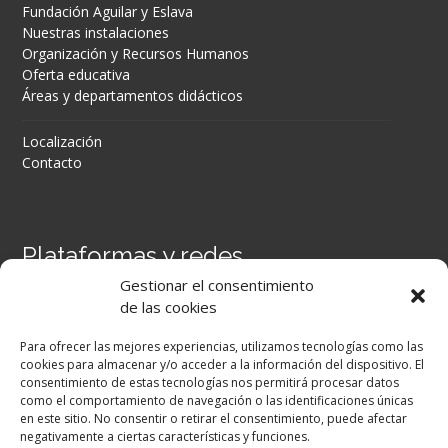
Fundación Aguilar y Eslava
Nuestras instalaciones
Organización y Recursos Humanos
Oferta educativa
Áreas y departamentos didácticos
Localización
Contacto
Plataformas y redes
Gestionar el consentimiento
Portal Séneca
de las cookies
Portal iPASEN
Moodle Centros
Para ofrecer las mejores experiencias, utilizamos tecnologías como las
Secretaría Virtual
cookies para almacenar y/o acceder a la información del dispositivo. El
consentimiento de estas tecnologías nos permitirá procesar datos
como el comportamiento de navegación o las identificaciones únicas
Facebook
en este sitio. No consentir o retirar el consentimiento, puede afectar
negativamente a ciertas características y funciones.