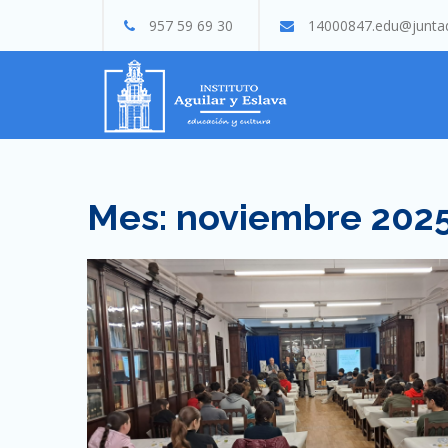
Skip
957 59 69 30
14000847.edu@juntad
to
content
Mes:
noviembre 202