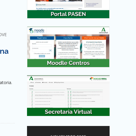
OVE
una
atoria.