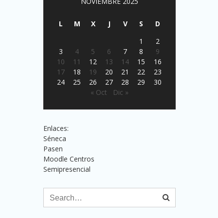
NOVIEMBRE 2025
L
M
X
J
V
S
D
1
2
3
4
5
6
7
8
9
10
11
12
13
14
15
16
17
18
19
20
21
22
23
24
25
26
27
28
29
30
« Oct
Dic »
Enlaces:
Séneca
Pasen
Moodle Centros
Semipresencial