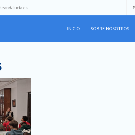
eandalucia.es
P
INICIO
SOBRE NOSOTROS
5