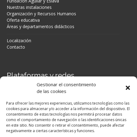
Fundación Aguilar y Eslava
Nuestras instalaciones
Organización y Recursos Humanos
Oferta educativa
Áreas y departamentos didácticos
Localización
Contacto
Plataformas y redes
Gestionar el consentimiento
Portal Séneca
de las cookies
Portal iPASEN
Moodle Centros
Para ofrecer las mejores experiencias, utilizamos tecnologías como las
Secretaría Virtual
cookies para almacenar y/o acceder a la información del dispositivo. El
consentimiento de estas tecnologías nos permitirá procesar datos
como el comportamiento de navegación o las identificaciones únicas
Facebook
en este sitio. No consentir o retirar el consentimiento, puede afectar
negativamente a ciertas características y funciones.