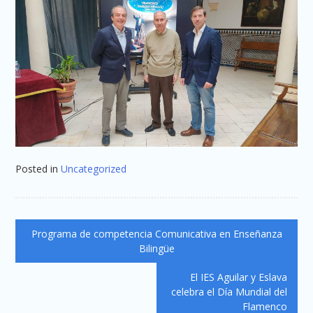
Posted in
Uncategorized
Navegación
Programa de competencia Comunicativa en Enseñanza
de
Bilingüe
entradas
El IES Aguilar y Eslava
celebra el Día Mundial del
Flamenco