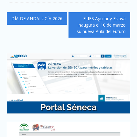
Navegación
DÍA DE ANDALUCÍA 2026
El IES Aguilar y Eslava
de
inaugura el 10 de marzo
su nueva Aula del Futuro
entradas