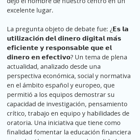
dejó el nombre de nuestro centro en un
excelente lugar.
La pregunta objeto de debate fue: ¿𝗘𝘀 𝗹𝗮
𝘂𝘁𝗶𝗹𝗶𝘇𝗮𝗰𝗶𝗼́𝗻 𝗱𝗲𝗹 𝗱𝗶𝗻𝗲𝗿𝗼 𝗱𝗶𝗴𝗶𝘁𝗮𝗹 𝗺𝗮́𝘀
𝗲𝗳𝗶𝗰𝗶𝗲𝗻𝘁𝗲 𝘆 𝗿𝗲𝘀𝗽𝗼𝗻𝘀𝗮𝗯𝗹𝗲 𝗾𝘂𝗲 𝗲𝗹
𝗱𝗶𝗻𝗲𝗿𝗼 𝗲𝗻 𝗲𝗳𝗲𝗰𝘁𝗶𝘃𝗼? Un tema de plena
actualidad, analizado desde una
perspectiva económica, social y normativa
en el ámbito español y europeo, que
permitió a los equipos demostrar su
capacidad de investigación, pensamiento
crítico, trabajo en equipo y habilidades de
oratoria. Una iniciativa que tiene como
finalidad fomentar la educación financiera