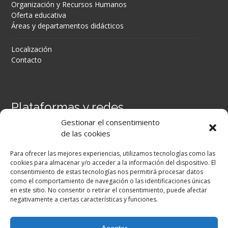
Organización y Recursos Humanos
Oferta educativa
Áreas y departamentos didácticos
Localización
Contacto
Plataformas y redes
Gestionar el consentimiento
Portal Séneca
de las cookies
Portal iPASEN
Moodle Centros
Para ofrecer las mejores experiencias, utilizamos tecnologías como las
Secretaría Virtual
cookies para almacenar y/o acceder a la información del dispositivo. El
consentimiento de estas tecnologías nos permitirá procesar datos
como el comportamiento de navegación o las identificaciones únicas
Facebook
en este sitio. No consentir o retirar el consentimiento, puede afectar
negativamente a ciertas características y funciones.