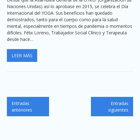
Naciones Unidas) así lo aprobase en 2015, se celebra el Día
Internacional del YOGA. Sus beneficios han quedado
demostrados, tanto para el cuerpo como para la salud
mental, especialmente en tiempos de pandemia o momentos
difíciles. Félix Loreno, Trabajador Social Clínico y Terapeuta
desde hace…
LEER MÁS
Navegación
Entradas
Entradas
de
anteriores
siguientes
entradas