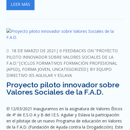
LEER MÁS
COMMENTS
18 DE MARZO DE 2021
0 FEEDBACKS ON “PROYECTO
PILOTO INNOVADOR SOBRE VALORES SOCIALES DE LA
F.A.D.”
CICLOS FORMATIVOS FORMACIÓN PROFESIONAL
(APSD)
,
FORMA JOVEN
,
UNCATEGORIZED
BY
EQUIPO
DIRECTIVO IES AGUILAR Y ESLAVA
Proyecto piloto innovador sobre
Valores Sociales de la F.A.D.
El 12/03/2021 inauguramos en la asignatura de Valores Éticos
de 4º de E.S.O A y B del I.E.S. Aguilar y Eslava la participación
en el pilotaje de un nuevo Programa de educación en Valores
de la F.A.D. (Fundación de Ayuda contra la Drogadicción). Este