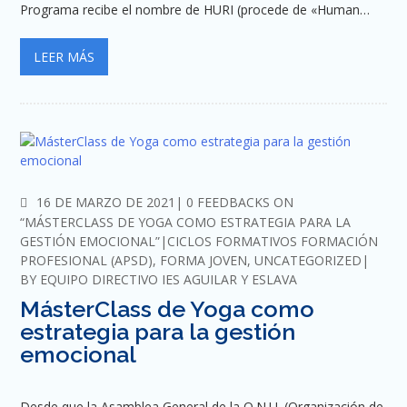
Programa recibe el nombre de HURI (procede de «Human…
LEER MÁS
COMMENTS
16 DE MARZO DE 2021
0 FEEDBACKS ON
“MÁSTERCLASS DE YOGA COMO ESTRATEGIA PARA LA
GESTIÓN EMOCIONAL”
CICLOS FORMATIVOS FORMACIÓN
PROFESIONAL (APSD)
,
FORMA JOVEN
,
UNCATEGORIZED
BY
EQUIPO DIRECTIVO IES AGUILAR Y ESLAVA
MásterClass de Yoga como
estrategia para la gestión
emocional
Desde que la Asamblea General de la O.N.U. (Organización de