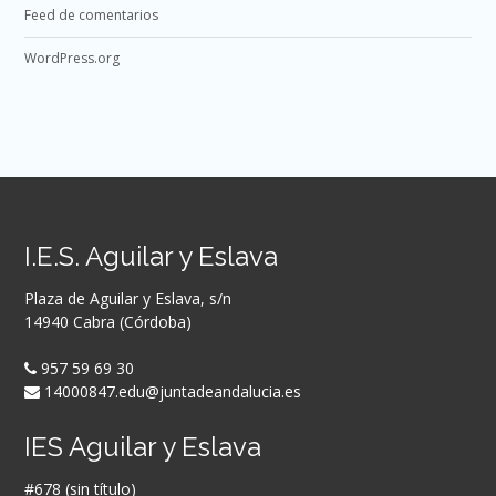
Feed de comentarios
WordPress.org
I.E.S. Aguilar y Eslava
Plaza de Aguilar y Eslava, s/n
14940 Cabra (Córdoba)
957 59 69 30
14000847.edu@juntadeandalucia.es
IES Aguilar y Eslava
#678 (sin título)