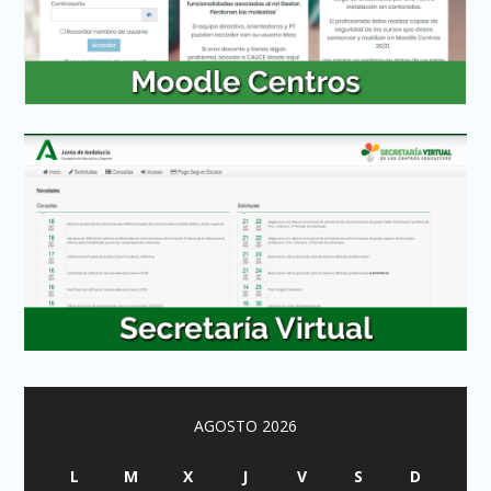
AGOSTO 2026
L
M
X
J
V
S
D