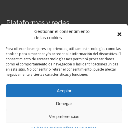
Plataformas y redes
Gestionar el consentimiento
Portal Séneca
de las cookies
Portal iPASEN
Moodle Centros
Para ofrecer las mejores experiencias, utilizamos tecnologías como las
Secretaría Virtual
cookies para almacenar y/o acceder a la información del dispositivo. El
consentimiento de estas tecnologías nos permitirá procesar datos
como el comportamiento de navegación o las identificaciones únicas
Facebook
en este sitio. No consentir o retirar el consentimiento, puede afectar
negativamente a ciertas características y funciones.
Aceptar
Denegar
Ver preferencias
Copyright © 2026. All Rights Reserved |
Academic by
Theme Palace
|
Política de Privacidad