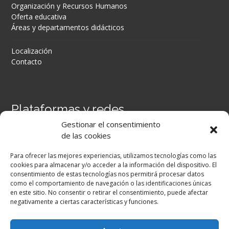
Organización y Recursos Humanos
Oferta educativa
Áreas y departamentos didácticos
Localización
Contacto
Plataformas y redes
Gestionar el consentimiento
Portal Séneca
de las cookies
Portal iPASEN
Moodle Centros
Para ofrecer las mejores experiencias, utilizamos tecnologías como las
Secretaría Virtual
cookies para almacenar y/o acceder a la información del dispositivo. El
consentimiento de estas tecnologías nos permitirá procesar datos
como el comportamiento de navegación o las identificaciones únicas
Facebook
en este sitio. No consentir o retirar el consentimiento, puede afectar
negativamente a ciertas características y funciones.