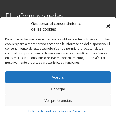
Plataformas y redes
Gestionar el consentimiento
Portal Séneca
de las cookies
Portal iPASEN
Moodle Centros
Para ofrecer las mejores experiencias, utilizamos tecnologías como las
Secretaría Virtual
cookies para almacenar y/o acceder a la información del dispositivo. El
consentimiento de estas tecnologías nos permitirá procesar datos
como el comportamiento de navegación o las identificaciones únicas
Facebook
en este sitio. No consentir o retirar el consentimiento, puede afectar
negativamente a ciertas características y funciones.
Aceptar
Denegar
Ver preferencias
Copyright © 2026. All Rights Reserved |
Academic by
Theme Palace
|
Política de Privacidad
Política de cookies
Política de Privacidad