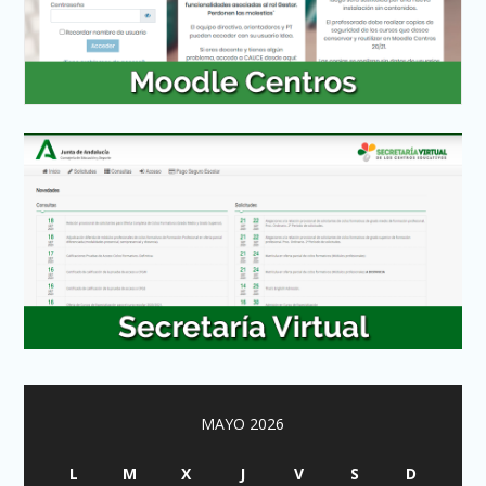
MAYO 2026
L
M
X
J
V
S
D