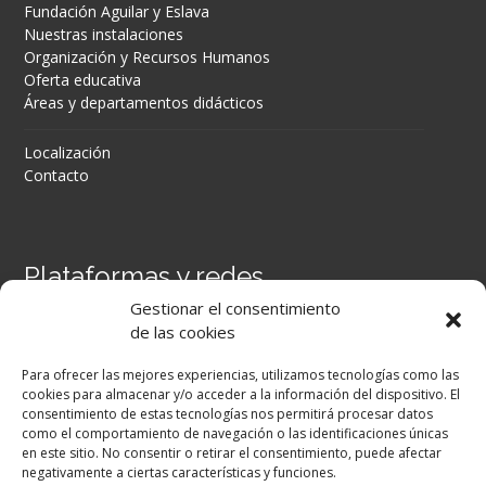
Fundación Aguilar y Eslava
Nuestras instalaciones
Organización y Recursos Humanos
Oferta educativa
Áreas y departamentos didácticos
Localización
Contacto
Plataformas y redes
Gestionar el consentimiento
Portal Séneca
de las cookies
Portal iPASEN
Moodle Centros
Para ofrecer las mejores experiencias, utilizamos tecnologías como las
Secretaría Virtual
cookies para almacenar y/o acceder a la información del dispositivo. El
consentimiento de estas tecnologías nos permitirá procesar datos
como el comportamiento de navegación o las identificaciones únicas
Facebook
en este sitio. No consentir o retirar el consentimiento, puede afectar
negativamente a ciertas características y funciones.