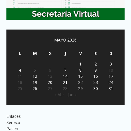
MAYO 2026
L
M
X
J
V
S
D
1
2
3
4
5
6
7
8
9
10
11
12
13
14
15
16
17
18
19
20
21
22
23
24
25
26
27
28
29
30
31
« Abr
Jun »
Enlaces:
Séneca
Pasen