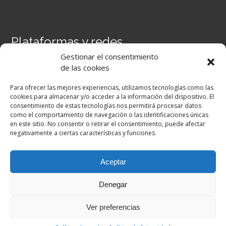
Plataformas y redes
Gestionar el consentimiento
Portal Séneca
de las cookies
Portal iPASEN
Moodle Centros
Para ofrecer las mejores experiencias, utilizamos tecnologías como las
Secretaría Virtual
cookies para almacenar y/o acceder a la información del dispositivo. El
consentimiento de estas tecnologías nos permitirá procesar datos
como el comportamiento de navegación o las identificaciones únicas
Facebook
en este sitio. No consentir o retirar el consentimiento, puede afectar
negativamente a ciertas características y funciones.
Aceptar
Denegar
Ver preferencias
Copyright © 2026. All Rights Reserved |
Academic by
Theme Palace
|
Política de Privacidad