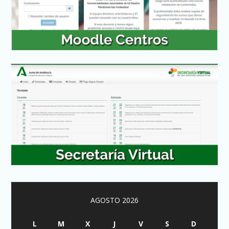
AGOSTO 2026
L
M
X
J
V
S
D