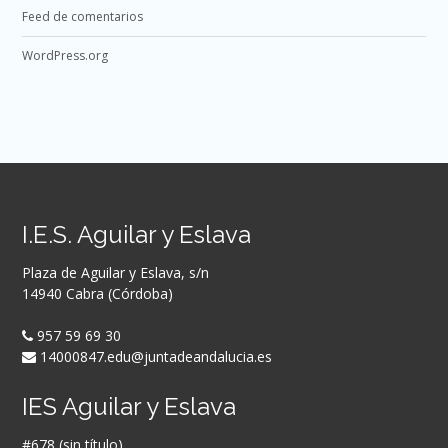
Feed de comentarios
WordPress.org
I.E.S. Aguilar y Eslava
Plaza de Aguilar y Eslava, s/n
14940 Cabra (Córdoba)
957 59 69 30
14000847.edu@juntadeandalucia.es
IES Aguilar y Eslava
#678 (sin título)