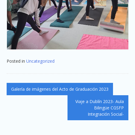
Posted in
Uncategorized
Navegación
Galería de imágenes del Acto de Graduación 2023
de
Viaje a Dublín 2023- Aula
entradas
Bilingüe CGSFP
Integración Social-