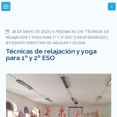
Skip
to
content
COMMENTS
28 DE MAYO DE 2023
0 FEEDBACKS ON “TÉCNICAS DE
RELAJACIÓN Y YOGA PARA 1º Y 2º ESO”
UNCATEGORIZED
BY
EQUIPO DIRECTIVO IES AGUILAR Y ESLAVA
Técnicas de relajación y yoga
para 1º y 2º ESO