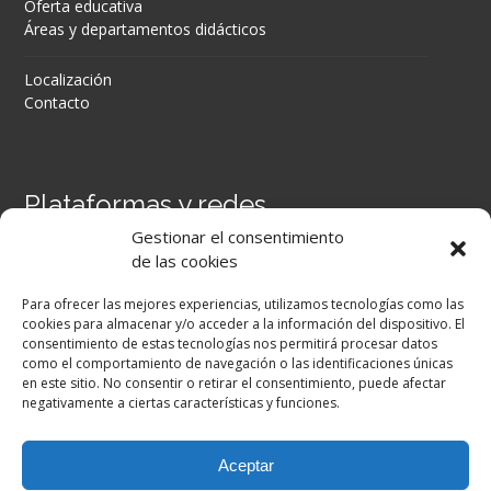
Oferta educativa
Áreas y departamentos didácticos
Localización
Contacto
Plataformas y redes
Gestionar el consentimiento
Portal Séneca
de las cookies
Portal iPASEN
Moodle Centros
Para ofrecer las mejores experiencias, utilizamos tecnologías como las
Secretaría Virtual
cookies para almacenar y/o acceder a la información del dispositivo. El
consentimiento de estas tecnologías nos permitirá procesar datos
como el comportamiento de navegación o las identificaciones únicas
Facebook
en este sitio. No consentir o retirar el consentimiento, puede afectar
negativamente a ciertas características y funciones.
Aceptar