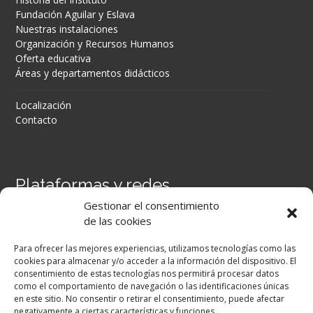
Fundación Aguilar y Eslava
Nuestras instalaciones
Organización y Recursos Humanos
Oferta educativa
Áreas y departamentos didácticos
Localización
Contacto
Plataformas y redes
Gestionar el consentimiento
Portal Séneca
de las cookies
Portal iPASEN
Moodle Centros
Para ofrecer las mejores experiencias, utilizamos tecnologías como las
Secretaría Virtual
cookies para almacenar y/o acceder a la información del dispositivo. El
consentimiento de estas tecnologías nos permitirá procesar datos
como el comportamiento de navegación o las identificaciones únicas
Facebook
en este sitio. No consentir o retirar el consentimiento, puede afectar
negativamente a ciertas características y funciones.