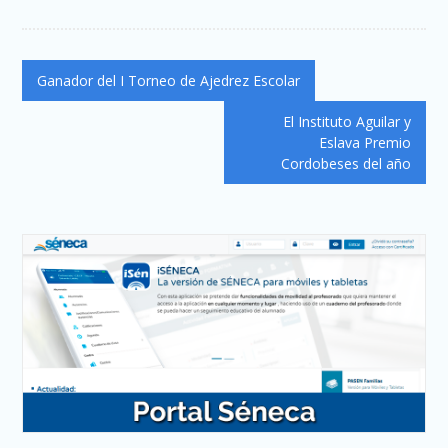
Navegación
Ganador del I Torneo de Ajedrez Escolar
de
El Instituto Aguilar y
entradas
Eslava Premio
Cordobeses del año