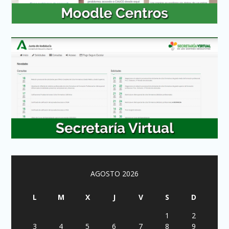
AGOSTO 2026
L
M
X
J
V
S
D
1
2
3
4
5
6
7
8
9