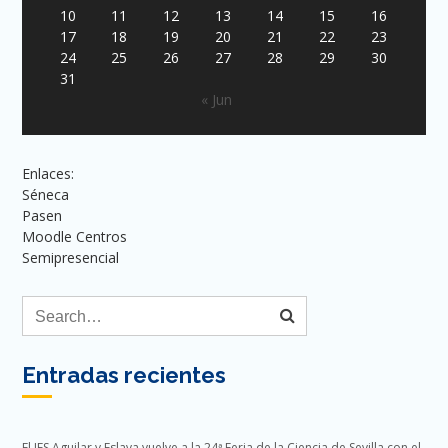
10
11
12
13
14
15
16
17
18
19
20
21
22
23
24
25
26
27
28
29
30
31
« Jun
Enlaces:
Séneca
Pasen
Moodle Centros
Semipresencial
Entradas recientes
El IES Aguilar y Eslava vuelve a la 24ª Feria de la Ciencia de Sevilla con el