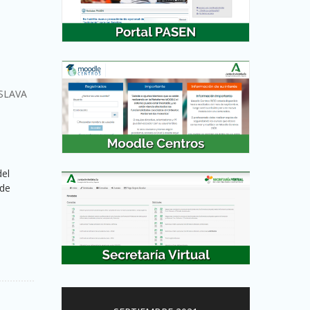
ESLAVA
del
 de