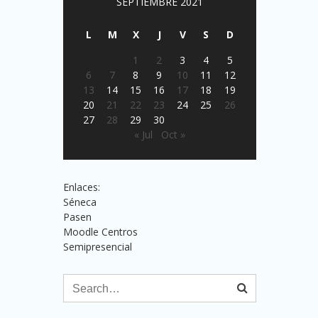
SEPTIEMBRE 2021
L
M
X
J
V
S
D
1
2
3
4
5
6
7
8
9
10
11
12
13
14
15
16
17
18
19
20
21
22
23
24
25
26
27
28
29
30
« Jul
Oct »
Enlaces:
Séneca
Pasen
Moodle Centros
Semipresencial