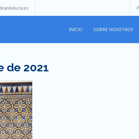
eandalucia.es
P
INICIO
SOBRE NOSOTROS
e de 2021