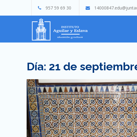
Skip
957 59 69 30
14000847.edu@juntad
to
content
Día:
21 de septiembr