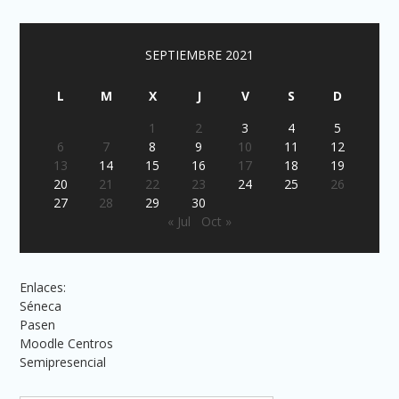
SEPTIEMBRE 2021
L
M
X
J
V
S
D
1
2
3
4
5
6
7
8
9
10
11
12
13
14
15
16
17
18
19
20
21
22
23
24
25
26
27
28
29
30
« Jul
Oct »
Enlaces:
Séneca
Pasen
Moodle Centros
Semipresencial