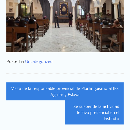
Posted in
Uncategorized
Navegación
Visita de la responsable provincial de Plurilingüismo al IES
de
Aguilar y Eslava
entradas
Se suspende la actividad
lectiva presencial en el
Instituto