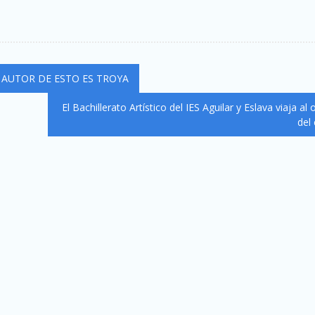
 AUTOR DE ESTO ES TROYA
El Bachillerato Artístico del IES Aguilar y Eslava viaja al 
del 