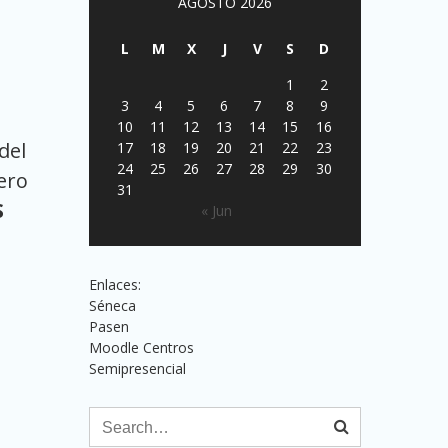
AGOSTO 2026
L
M
X
J
V
S
D
1
2
3
4
5
6
7
8
9
10
11
12
13
14
15
16
del
17
18
19
20
21
22
23
24
25
26
27
28
29
30
mero
31
S
« Jun
Enlaces:
Séneca
Pasen
Moodle Centros
Semipresencial