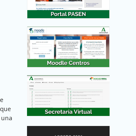
de
 que
o una
.