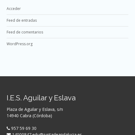
Acceder
Feed de entradas
Feed de comentarios
WordPress.org
I.E.S. Aguilar y Eslava
Plaza de Aguilar y Eslava, s/n
14940 Cabra (Córdoba)
957 59 69 30
14000847.edu@juntadeandalucia.es