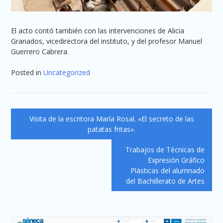
El acto contó también con las intervenciones de Alicia
Granados, vicedirectora del instituto, y del profesor Manuel
Guerrero Cabrera.
Posted in
Uncategorized
Navegación
Visita de la escritora María Rosal. «El secreto de las
de
patatas fritas».
entradas
Trabajos de Técnicas de
Expresión Gráfico
Plásticas del alumnado
del Bachillerato de Artes