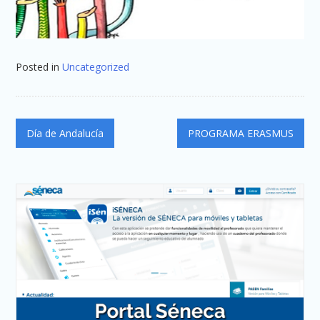
Posted in
Uncategorized
Navegación
Día de Andalucía
PROGRAMA ERASMUS
de
entradas