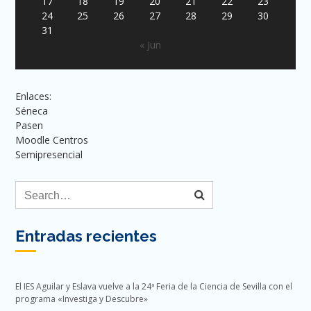
17
18
19
20
21
22
23
24
25
26
27
28
29
30
31
« Jun
Enlaces:
Séneca
Pasen
Moodle Centros
Semipresencial
Entradas recientes
El IES Aguilar y Eslava vuelve a la 24ª Feria de la Ciencia de Sevilla con el
programa «Investiga y Descubre»