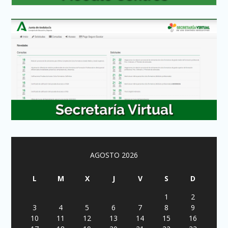
AGOSTO 2026
L
M
X
J
V
S
D
1
2
3
4
5
6
7
8
9
10
11
12
13
14
15
16