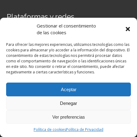
Plataformas y redes
Gestionar el consentimiento
Portal Séneca
de las cookies
Portal iPASEN
Moodle Centros
Para ofrecer las mejores experiencias, utilizamos tecnologías como las
Secretaría Virtual
cookies para almacenar y/o acceder a la información del dispositivo. El
consentimiento de estas tecnologías nos permitirá procesar datos
como el comportamiento de navegación o las identificaciones únicas
Facebook
en este sitio. No consentir o retirar el consentimiento, puede afectar
negativamente a ciertas características y funciones.
Aceptar
Denegar
Ver preferencias
Copyright © 2026. All Rights Reserved |
Academic by
Theme Palace
|
Política de Privacidad
Política de cookies
Política de Privacidad