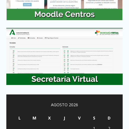
AGOSTO 2026
L
M
X
J
V
S
D
1
2