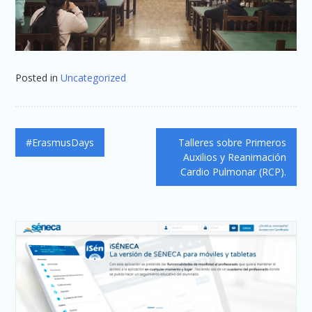
Posted in
Uncategorized
Navegación
#ErasmusDays
Talleres sobre Primeros
de
Auxilios y Reanimación
Cardio Pulmonar (RCP).
entradas