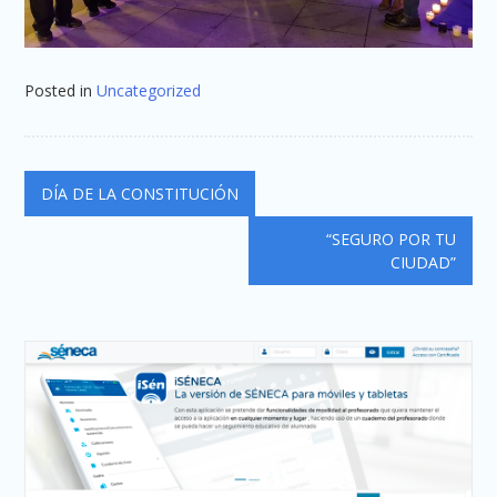
Posted in
Uncategorized
Navegación
DÍA DE LA CONSTITUCIÓN
de
“SEGURO POR TU
entradas
CIUDAD”