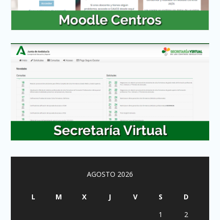
AGOSTO 2026
L
M
X
J
V
S
D
1
2