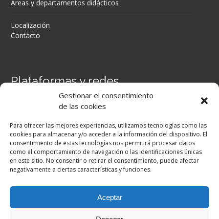
Áreas y departamentos didácticos
Localización
Contacto
Plataformas y redes
Gestionar el consentimiento
Portal Séneca
de las cookies
Portal iPASEN
Moodle Centros
Para ofrecer las mejores experiencias, utilizamos tecnologías como las
Secretaría Virtual
cookies para almacenar y/o acceder a la información del dispositivo. El
consentimiento de estas tecnologías nos permitirá procesar datos
como el comportamiento de navegación o las identificaciones únicas
Facebook
en este sitio. No consentir o retirar el consentimiento, puede afectar
negativamente a ciertas características y funciones.
Aceptar