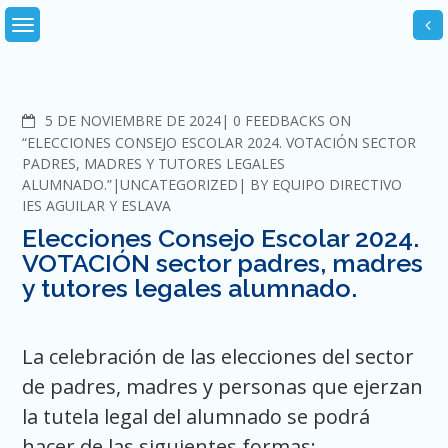
Skip
to
content
COMMENTS
5 DE NOVIEMBRE DE 2024
0 FEEDBACKS ON
“ELECCIONES CONSEJO ESCOLAR 2024. VOTACIÓN SECTOR
PADRES, MADRES Y TUTORES LEGALES
ALUMNADO.”
UNCATEGORIZED
BY
EQUIPO DIRECTIVO
IES AGUILAR Y ESLAVA
Elecciones Consejo Escolar 2024.
VOTACIÓN sector padres, madres
y tutores legales alumnado.
La celebración de las elecciones del sector
de padres, madres y personas que ejerzan
la tutela legal del alumnado se podrá
hacer de las siguientes formas: