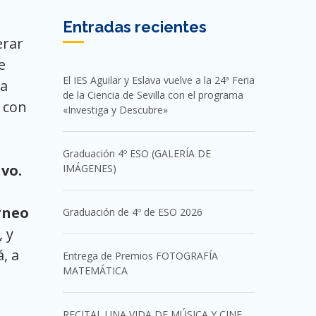
Entradas recientes
erar
e
El IES Aguilar y Eslava vuelve a la 24ª Feria
la
de la Ciencia de Sevilla con el programa
s
con
«Investiga y Descubre»
Graduación 4º ESO (GALERÍA DE
ivo.
IMÁGENES)
rneo
Graduación de 4º de ESO 2026
, y
, a
Entrega de Premios FOTOGRAFÍA
MATEMÁTICA
RECITAL UNA VIDA DE MÚSICA Y CINE