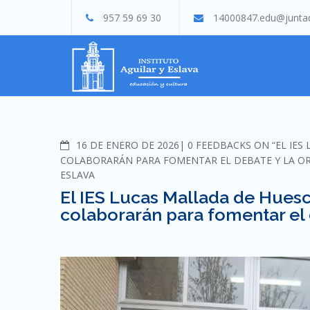
Skip
957 59 69 30
14000847.edu@juntad
to
content
COMMENTS
16 DE ENERO DE 2026
0 FEEDBACKS ON “EL IES
COLABORARÁN PARA FOMENTAR EL DEBATE Y LA OR
ESLAVA
El IES Lucas Mallada de Huesca
colaborarán para fomentar el 