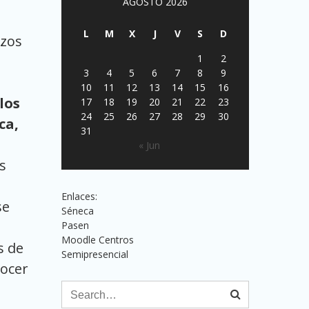
AGOSTO 2026
L
M
X
J
V
S
D
zos
1
2
3
4
5
6
7
8
9
10
11
12
13
14
15
16
los
17
18
19
20
21
22
23
24
25
26
27
28
29
30
ca,
31
« Jun
s
Enlaces:
se
Séneca
Pasen
Moodle Centros
s de
Semipresencial
nocer