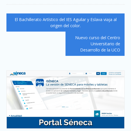
Navegación
El Bachillerato Artístico del IES Aguilar y Eslava viaja al
de
origen del color.
entradas
Nuevo curso del Centro
Universitario de
Desarrollo de la UCO