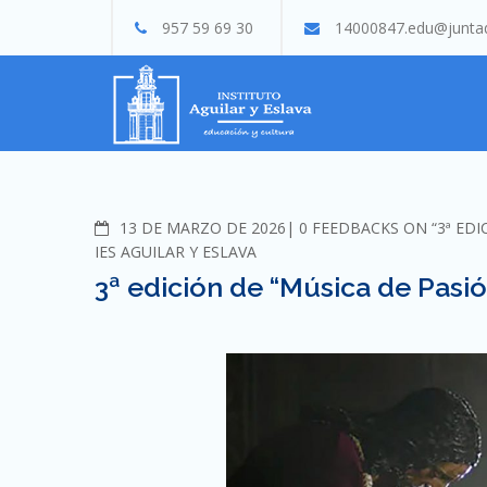
Skip
957 59 69 30
14000847.edu@juntad
to
content
COMMENTS
13 DE MARZO DE 2026
0 FEEDBACKS ON “3ª EDI
IES AGUILAR Y ESLAVA
3ª edición de “Música de Pasió