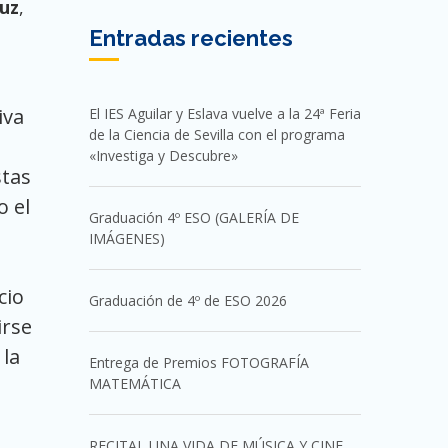
luz
,
Entradas recientes
iva
El IES Aguilar y Eslava vuelve a la 24ª Feria
de la Ciencia de Sevilla con el programa
«Investiga y Descubre»
stas
o el
Graduación 4º ESO (GALERÍA DE
IMÁGENES)
cio
Graduación de 4º de ESO 2026
irse
 la
Entrega de Premios FOTOGRAFÍA
MATEMÁTICA
RECITAL UNA VIDA DE MÚSICA Y CINE