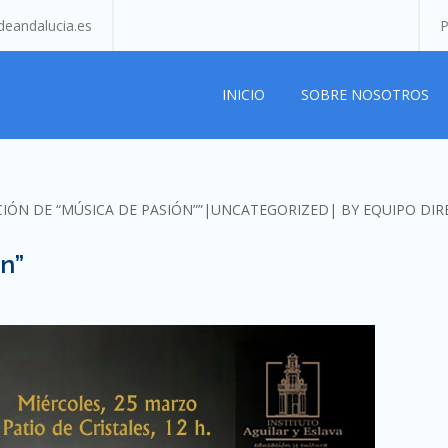
eandalucia.es
P
INICIO
SOBRE NOSOTROS
CIÓN DE “MÚSICA DE PASIÓN””
UNCATEGORIZED
BY
EQUIPO DIR
n”