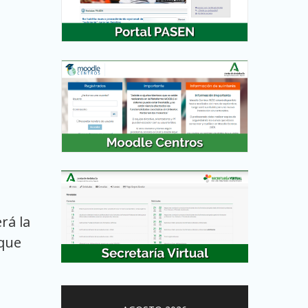
rá la
 que