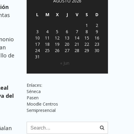
AGOSTO 2026
ción
ntas
L
M
X
J
V
S
D
1
2
3
4
5
6
7
8
9
10
11
12
13
14
15
16
imonio
17
18
19
20
21
22
23
han
24
25
26
27
28
29
30
llo de
31
« Jun
Enlaces:
eal
Séneca
a del
Pasen
Moodle Centros
Semipresencial
ñalan