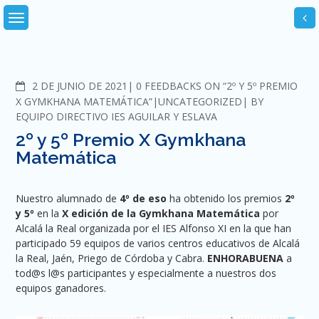
Skip
to
content
COMMENTS
2 DE JUNIO DE 2021
0 FEEDBACKS ON “2º Y 5º PREMIO
X GYMKHANA MATEMÁTICA”
UNCATEGORIZED
BY
EQUIPO DIRECTIVO IES AGUILAR Y ESLAVA
2º y 5º Premio X Gymkhana
Matemática
Nuestro alumnado de
4º de eso
ha obtenido los premios
2º
y 5º
en la
X edición de la Gymkhana Matemática
por
Alcalá la Real organizada por el IES Alfonso XI en la que han
participado 59 equipos de varios centros educativos de Alcalá
la Real, Jaén, Priego de Córdoba y Cabra.
ENHORABUENA
a
tod@s l@s participantes y especialmente a nuestros dos
equipos ganadores.