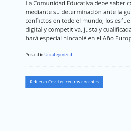
La Comunidad Educativa debe saber cóm
mediante su determinación ante la gue
conflictos en todo el mundo; los esfue
digital y competitiva, justa y cualificad
hará especial hincapié en el Año Euro
Posted in
Uncategorized
Navegación
Refuerzo Covid en centros docentes
de
entradas