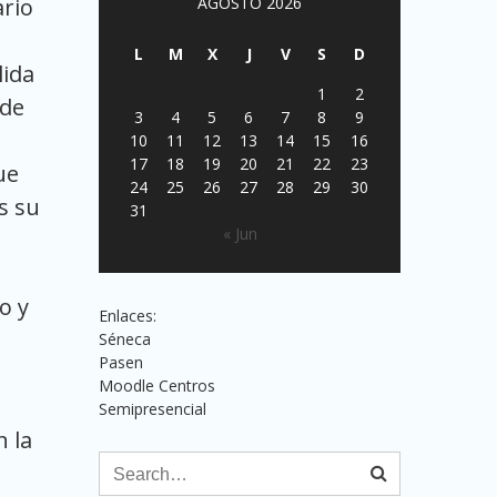
ario
AGOSTO 2026
L
M
X
J
V
S
D
lida
1
2
 de
3
4
5
6
7
8
9
10
11
12
13
14
15
16
17
18
19
20
21
22
23
ue
24
25
26
27
28
29
30
s su
31
« Jun
o y
Enlaces:
Séneca
Pasen
Moodle Centros
Semipresencial
n la