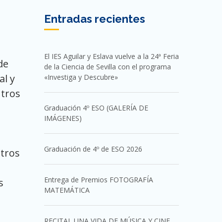
Entradas recientes
El IES Aguilar y Eslava vuelve a la 24ª Feria
de
de la Ciencia de Sevilla con el programa
al y
«Investiga y Descubre»
ntros
Graduación 4º ESO (GALERÍA DE
IMÁGENES)
Graduación de 4º de ESO 2026
ntros
Entrega de Premios FOTOGRAFÍA
s
MATEMÁTICA
RECITAL UNA VIDA DE MÚSICA Y CINE